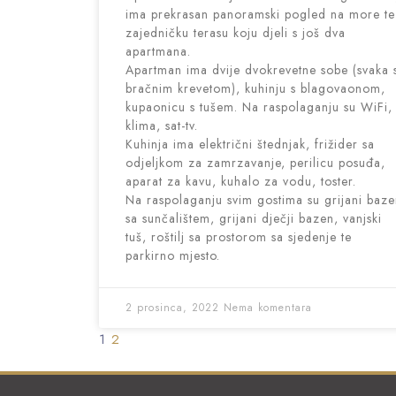
ima prekrasan panoramski pogled na more te
zajedničku terasu koju djeli s još dva
apartmana.
Apartman ima dvije dvokrevetne sobe (svaka 
bračnim krevetom), kuhinju s blagovaonom,
kupaonicu s tušem. Na raspolaganju su WiFi,
klima, sat-tv.
Kuhinja ima električni štednjak, frižider sa
odjeljkom za zamrzavanje, perilicu posuđa,
aparat za kavu, kuhalo za vodu, toster.
Na raspolaganju svim gostima su grijani baz
sa sunčalištem, grijani dječji bazen, vanjski
tuš, roštilj sa prostorom sa sjedenje te
parkirno mjesto.
2 prosinca, 2022
Nema komentara
1
2