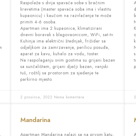
Raspolaže s dvije spavaće sobe s bračnim
A
krevetima (master spavaća soba ima i vlastitu
d
kupaonicu) i kaučom na razvlačenje te može
b
primiti 4-6 osoba.
N
Apartman ima 2 kupaonice, klimatizirani
K
dnevni boravak s blagovaonicom, WiFi, sat-tv.
o
Kuhinja ima električni štednjak, frižider sa
k
en
odjeljkom za zamrzavanje, perilicu posuđa,
N
aparat za kavu, kuhalo za vodu, toster.
s
Na raspolaganju svim gostima su grijani bazen
t
sa sunčalištem, grijani dječji bazen, vanjski
p
tuš, roštilj sa prostorom za sjedenje te
parkirno mjesto.
2 prosinca, 2022
Nema komentara
2
Mandarina
,
Apartman Mandarina nalazi se na prvom katu,
A