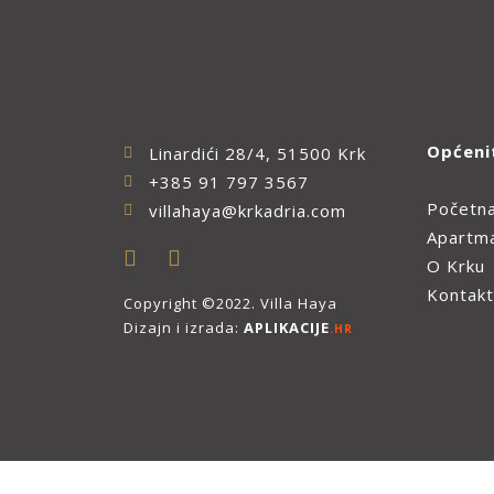
Općeni
Linardići 28/4, 51500 Krk
+385 91 797 3567
Početn
villahaya@krkadria.com
Apartm
O Krku
Kontakt
Copyright ©2022. Villa Haya
Dizajn i izrada:
APLIKACIJE
.HR