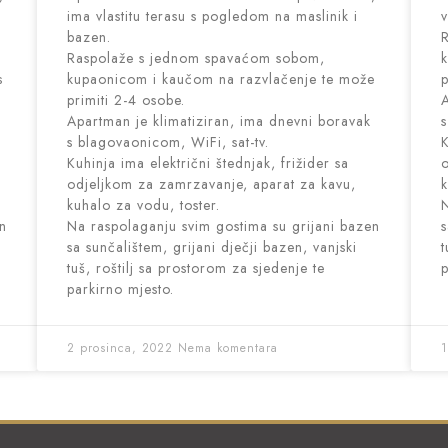
ima vlastitu terasu s pogledom na maslinik i
v
bazen.
Raspolaže s jednom spavaćom sobom,
k
s
kupaonicom i kaučom na razvlačenje te može
p
primiti 2-4 osobe.
A
Apartman je klimatiziran, ima dnevni boravak
s
s blagovaonicom, WiFi, sat-tv.
K
Kuhinja ima električni štednjak, frižider sa
o
odjeljkom za zamrzavanje, aparat za kavu,
k
kuhalo za vodu, toster.
N
en
Na raspolaganju svim gostima su grijani bazen
s
sa sunčalištem, grijani dječji bazen, vanjski
t
tuš, roštilj sa prostorom za sjedenje te
p
parkirno mjesto.
2 prosinca, 2022
Nema komentara
1