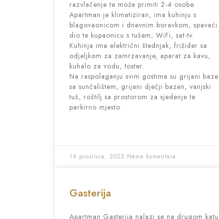
razvlačenje te može primiti 2-4 osobe.
Apartman je klimatiziran, ima kuhinju s
blagovaonicom i dnevnim boravkom, spavaći
dio te kupaonicu s tušem; WiFi, sat-tv.
Kuhinja ima električni štednjak, frižider sa
odjeljkom za zamrzavanje, aparat za kavu,
kuhalo za vodu, toster.
Na raspolaganju svim gostima su grijani baz
sa sunčalištem, grijani dječji bazen, vanjski
tuš, roštilj sa prostorom za sjedenje te
parkirno mjesto.
14 prosinca, 2022
Nema komentara
Gasterija
Apartman Gasterija nalazi se na drugom katu