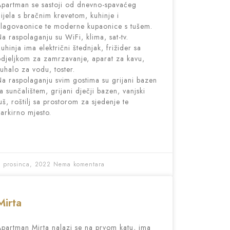
partman se sastoji od dnevno-spavaćeg
ijela s bračnim krevetom, kuhinje i
lagovaonice te moderne kupaonice s tušem.
a raspolaganju su WiFi, klima, sat-tv.
uhinja ima električni štednjak, frižider sa
djeljkom za zamrzavanje, aparat za kavu,
uhalo za vodu, toster.
a raspolaganju svim gostima su grijani bazen
a sunčalištem, grijani dječji bazen, vanjski
uš, roštilj sa prostorom za sjedenje te
arkirno mjesto.
 prosinca, 2022
Nema komentara
Mirta
partman Mirta nalazi se na prvom katu, ima