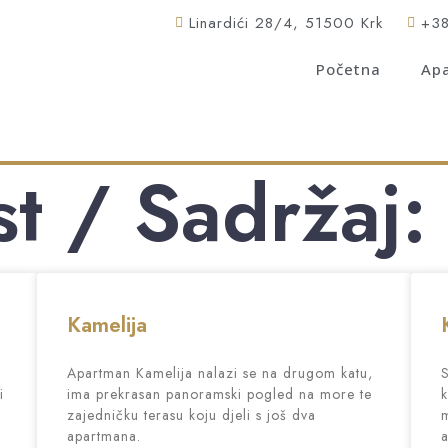
Linardići 28/4, 51500 Krk
+3
Početna
Ap
t / Sadržaj:
Kamelija
Apartman Kamelija nalazi se na drugom katu,
S
i
ima prekrasan panoramski pogled na more te
k
zajedničku terasu koju djeli s još dva
m
apartmana.