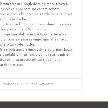
lastitu terasu s pogledom na more i bazen.
Raspolaže s jednom spavaćom sobom,
upaonicom i kaučom na razvlačenje te može
rimiti 2-4 osobe.
partman je klimatiziran, ima dnevni boravak
 blagovaonicom, WiFi, sat-tv.
uhinja ima električni štednjak, frižider sa
djeljkom za zamrzavanje, aparat za kavu,
uhalo za vodu, toster.
a raspolaganju svim gostima su grijani bazen
a sunčalištem, grijani dječji bazen, vanjski
uš, roštilj sa prostorom za sjedenje te
arkirno mjesto.
1 studenoga, 2022
Nema komentara