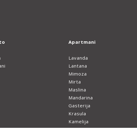
to
Apartmani
a
Lavanda
ani
Lantana
Mimoza
Mirta
Maslina
Mandarina
Gasterija
Krasula
Kamelija