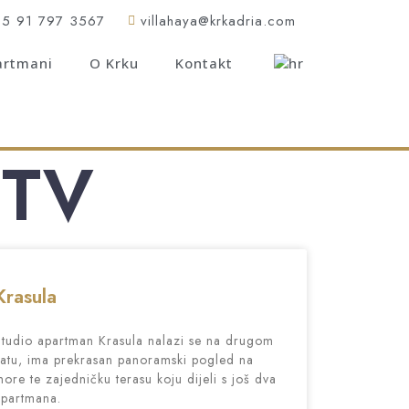
85 91 797 3567
villahaya@krkadria.com
artmani
O Krku
Kontakt
 TV
Krasula
tudio apartman Krasula nalazi se na drugom
atu, ima prekrasan panoramski pogled na
ore te zajedničku terasu koju dijeli s još dva
apartmana.