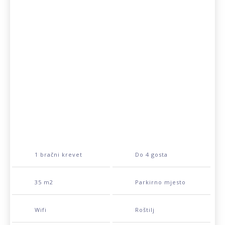
1 bračni krevet
Do 4 gosta
35 m2
Parkirno mjesto
Wifi
Roštilj