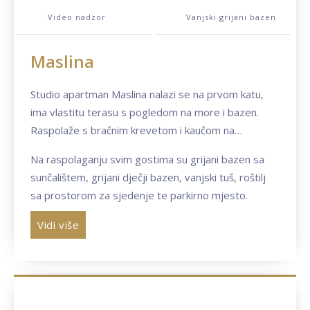
Video nadzor
Vanjski grijani bazen
Maslina
Studio apartman Maslina nalazi se na prvom katu,
ima vlastitu terasu s pogledom na more i bazen.
Raspolaže s bračnim krevetom i kaučom na
razvlačenje te može primiti 2-4 osobe.
Na raspolaganju svim gostima su grijani bazen sa
Apartman je klimatiziran, ima kuhinju s
sunčalištem, grijani dječji bazen, vanjski tuš, roštilj
blagovaonicom i dnevnim boravkom, spavaći dio te
sa prostorom za sjedenje te parkirno mjesto.
kupaonicu s tušem; WiFi, sat-tv.
Kuhinja ima električni štednjak, frižider sa odjeljkom
Vidi više
za zamrzavanje, aparat za kavu, kuhalo za vodu,
toster.