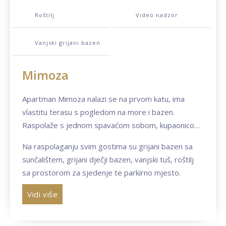
Roštilj
Video nadzor
Vanjski grijani bazen
Mimoza
Apartman Mimoza nalazi se na prvom katu, ima
vlastitu terasu s pogledom na more i bazen.
Raspolaže s jednom spavaćom sobom, kupaonicom
i kaučom na razvlačenje te može primiti 2-4 osobe.
Na raspolaganju svim gostima su grijani bazen sa
Apartman je klimatiziran, ima dnevni boravak s
sunčalištem, grijani dječji bazen, vanjski tuš, roštilj
blagovaonicom, WiFi, sat-tv.
sa prostorom za sjedenje te parkirno mjesto.
Kuhinja ima električni štednjak, frižider sa odjeljkom
za zamrzavanje, aparat za kavu, kuhalo za vodu,
Vidi više
toster.