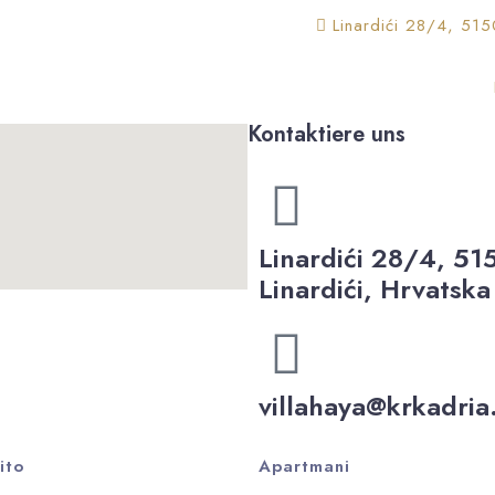
Linardići 28/4, 515
Kontaktiere uns
Linardići 28/4, 51
Linardići, Hrvatska
villahaya@krkadri
ito
Apartmani