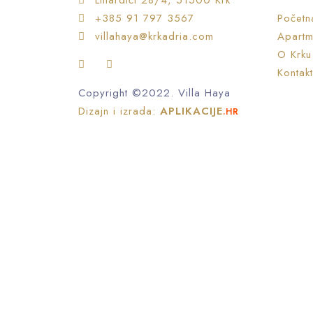
Linardići 28/4, 51500 Krk
+385 91 797 3567
Početn
villahaya@krkadria.com
Apartm
O Krku
Kontakt
Copyright ©2022. Villa Haya
Dizajn i izrada:
APLIKACIJE
.HR