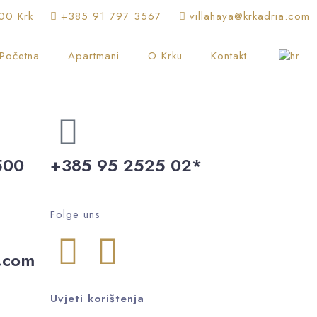
00 Krk
+385 91 797 3567
villahaya@krkadria.com
Početna
Apartmani
O Krku
Kontakt
500
+385 95 2525 02*
Folge uns
a.com
Uvjeti korištenja