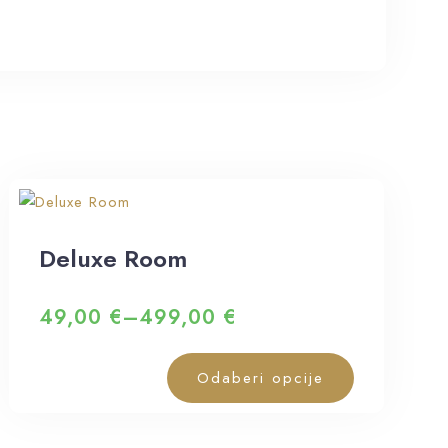
Deluxe Room
49,00
€
–
499,00
€
Odaberi opcije