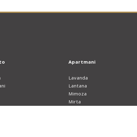
to
Apartmani
a
Lavanda
ani
Lantana
Mimoza
Mirta
Maslina
Mandarina
Gasterija
Krasula