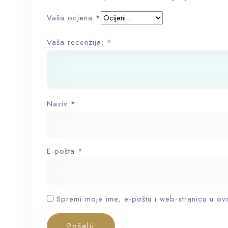
Vaša ocjena
*
Vaša recenzija:
*
Naziv
*
E-pošta
*
Spremi moje ime, e-poštu i web-stranicu u ov