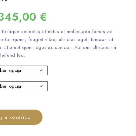
345,00
€
i tristique senectus et netus et malesuada fames ac
ortor quam, feugiat vitae, ultricies eget, tempor sit
o sit amet quam egestas semper. Aenean ultricies mi
leifend leo.
j u košaricu