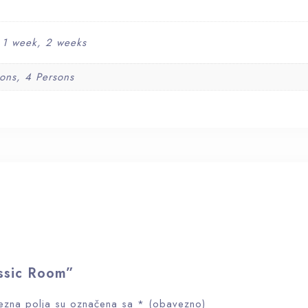
, 1 week, 2 weeks
sons, 4 Persons
assic Room”
zna polja su označena sa
* (obavezno)