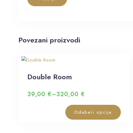
Povezani proizvodi
Double Room
39,00
€
–
320,00
€
Odaberi opcije