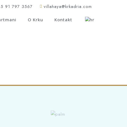
85 91 797 3567
villahaya@krkadria.com
artmani
O Krku
Kontakt