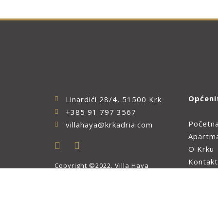
Općeni
Linardići 28/4, 51500 Krk
+385 91 797 3567
Početn
villahaya@krkadria.com
Apartm
O Krku
Kontakt
Copyright ©2022. Villa Haya
Dizajn i izrada:
APLIKACIJE
.HR