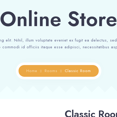
Online Stor
ng elit. Nihil, illum voluptate eveniet ex fugit ea delectus, s
 commodi id officiis itaque esse adipisci, necessitatibus asp
Home
Rooms
Classic Room
Classic Ro