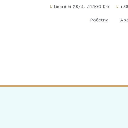
Linardići 28/4, 51500 Krk
+3
Početna
Ap