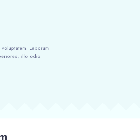
e
ed voluptatem. Laborum
eriores, illo odio.
om