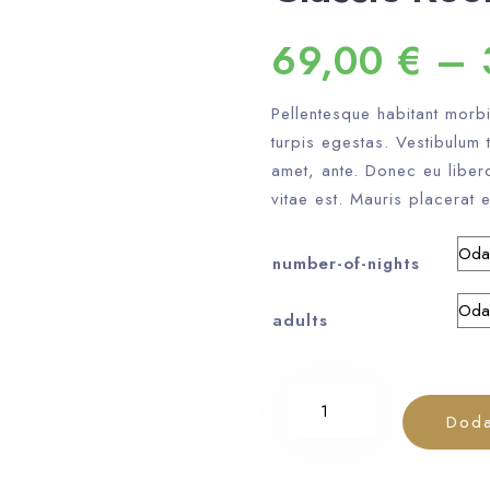
69,00
€
–
Pellentesque habitant morb
turpis egestas. Vestibulum t
amet, ante. Donec eu liber
vitae est. Mauris placerat e
number-of-nights
adults
Doda